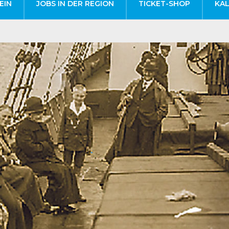
EIN
JOBS IN DER REGION
TICKET-SHOP
KA