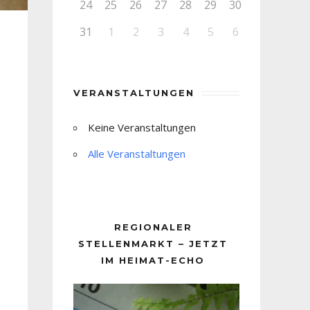
24
25
26
27
28
29
30
31
1
2
3
4
5
6
VERANSTALTUNGEN
Keine Veranstaltungen
Alle Veranstaltungen
REGIONALER
STELLENMARKT – JETZT
IM HEIMAT-ECHO
Video-