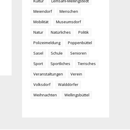
Kultur
Lemsahl-Mellingstedt
Meiendorf
Menschen
Mobilität
Museumsdorf
Natur
Natürliches
Politik
Polizeimeldung
Poppenbüttel
Sasel
Schule
Senioren
Sport
Sportliches
Tierisches
Veranstaltungen
Verein
Volksdorf
Walddörfer
Weihnachten
Wellingsbüttel