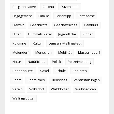
Bürgerinitiative
Corona
Duvenstedt
Engagement
Familie
Ferientipp
Formsache
Freizeit
Geschichte
Geschäftliches
Hamburg
Hilfen
Hummelsbüttel
Jugendliche
Kinder
Kolumne
Kultur
Lemsahl-Mellingstedt
Meiendorf
Menschen
Mobilität
Museumsdorf
Natur
Natürliches
Politik
Polizeimeldung
Poppenbüttel
Sasel
Schule
Senioren
Sport
Sportliches
Tierisches
Veranstaltungen
Verein
Volksdorf
Walddörfer
Weihnachten
Wellingsbüttel