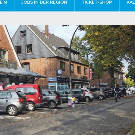
EIN
JOBS IN DER REGION
TICKET-SHOP
KA