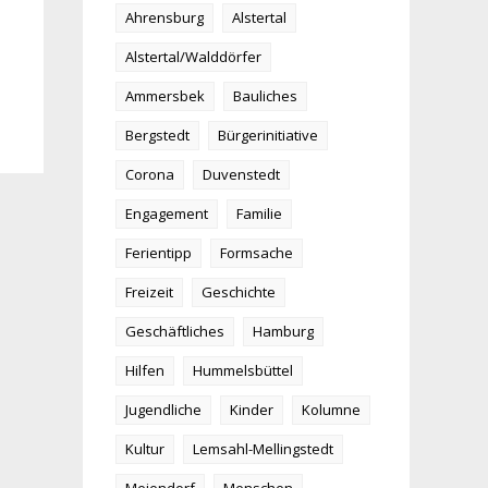
Ahrensburg
Alstertal
Alstertal/Walddörfer
Ammersbek
Bauliches
Bergstedt
Bürgerinitiative
Corona
Duvenstedt
Engagement
Familie
Ferientipp
Formsache
Freizeit
Geschichte
Geschäftliches
Hamburg
Hilfen
Hummelsbüttel
Jugendliche
Kinder
Kolumne
Kultur
Lemsahl-Mellingstedt