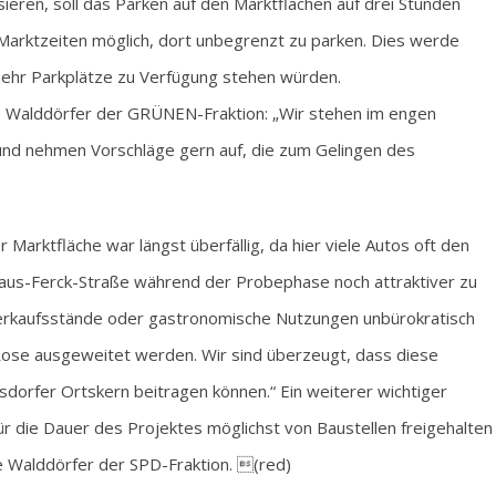
eren, soll das Parken auf den Marktflächen auf drei Stunden
Marktzeiten möglich, dort unbegrenzt zu parken. Dies werde
 mehr Parkplätze zu Verfügung stehen würden.
ie Walddörfer der GRÜNEN-Fraktion: „Wir stehen im engen
nd nehmen Vorschläge gern auf, die zum Gelingen des
Marktfläche war längst überfällig, da hier viele Autos oft den
laus-Ferck-Straße während der Probephase noch attraktiver zu
erkaufsstände oder gastronomische Nutzungen unbürokratisch
Rose ausgeweitet werden. Wir sind überzeugt, dass diese
orfer Ortskern beitragen können.“ Ein weiterer wichtiger
ür die Dauer des Projektes möglichst von Baustellen freigehalten
e Walddörfer der SPD-Fraktion. (red)