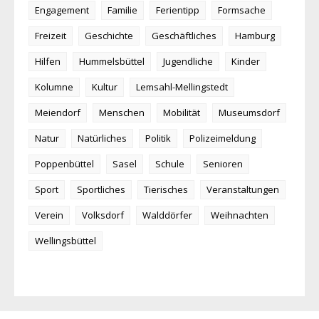
Engagement
Familie
Ferientipp
Formsache
Freizeit
Geschichte
Geschäftliches
Hamburg
Hilfen
Hummelsbüttel
Jugendliche
Kinder
Kolumne
Kultur
Lemsahl-Mellingstedt
Meiendorf
Menschen
Mobilität
Museumsdorf
Natur
Natürliches
Politik
Polizeimeldung
Poppenbüttel
Sasel
Schule
Senioren
Sport
Sportliches
Tierisches
Veranstaltungen
Verein
Volksdorf
Walddörfer
Weihnachten
Wellingsbüttel