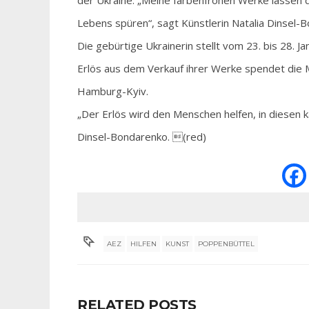
der Ukraine. „Meine farbenfrohen Werke lassen 
Lebens spüren“, sagt Künstlerin Natalia Dinsel-
Die gebürtige Ukrainerin stellt vom 23. bis 28. 
Erlös aus dem Verkauf ihrer Werke spendet die M
Hamburg-Kyiv.
„Der Erlös wird den Menschen helfen, in diesen k
Dinsel-Bondarenko. (red)
AEZ
HILFEN
KUNST
POPPENBÜTTEL
RELATED POSTS