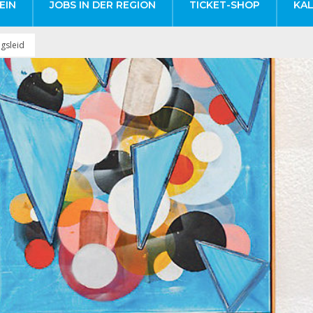
EIN
JOBS IN DER REGION
TICKET-SHOP
KA
gsleid