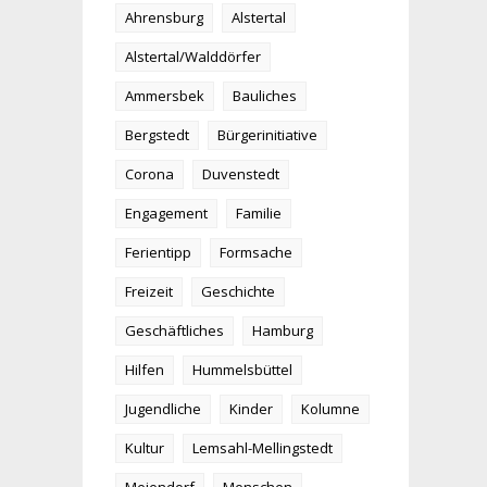
Ahrensburg
Alstertal
Alstertal/Walddörfer
Ammersbek
Bauliches
Bergstedt
Bürgerinitiative
Corona
Duvenstedt
Engagement
Familie
Ferientipp
Formsache
Freizeit
Geschichte
Geschäftliches
Hamburg
Hilfen
Hummelsbüttel
Jugendliche
Kinder
Kolumne
Kultur
Lemsahl-Mellingstedt