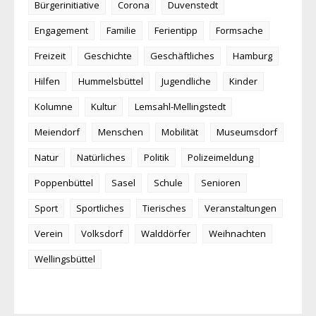
Bürgerinitiative
Corona
Duvenstedt
Engagement
Familie
Ferientipp
Formsache
Freizeit
Geschichte
Geschäftliches
Hamburg
Hilfen
Hummelsbüttel
Jugendliche
Kinder
Kolumne
Kultur
Lemsahl-Mellingstedt
Meiendorf
Menschen
Mobilität
Museumsdorf
Natur
Natürliches
Politik
Polizeimeldung
Poppenbüttel
Sasel
Schule
Senioren
Sport
Sportliches
Tierisches
Veranstaltungen
Verein
Volksdorf
Walddörfer
Weihnachten
Wellingsbüttel