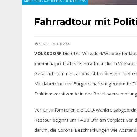
AKTIV SEIN
•
AKTUELLES
•
HIER BEI UNS
Fahrradtour mit Polit
9. SEPTEMBER 2020
VOLKSDORF
Die CDU-Volksdorf/Walddörfer lädt 
kommunalpolitischen Fahrradtour durch Volksdorf
Gespräch kommen, all das ist bei diesem Treffen
Mit dabei sind der Bürgerschaftsabgeordnete T
Fraktionsvorsitzende in der Bezirksversammlun
Vor Ort informieren die CDU-Wahlkreisabgeordnet
Radtour beginnt um 14.30 Uhr am Vorplatz vor d
darum, die Corona-Beschränkungen wie Abstandsr