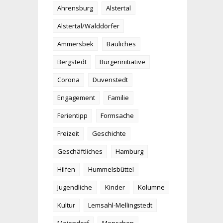
Ahrensburg
Alstertal
Alstertal/Walddörfer
Ammersbek
Bauliches
Bergstedt
Bürgerinitiative
Corona
Duvenstedt
Engagement
Familie
Ferientipp
Formsache
Freizeit
Geschichte
Geschäftliches
Hamburg
Hilfen
Hummelsbüttel
Jugendliche
Kinder
Kolumne
Kultur
Lemsahl-Mellingstedt