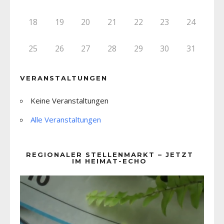
18
19
20
21
22
23
24
25
26
27
28
29
30
31
VERANSTALTUNGEN
Keine Veranstaltungen
Alle Veranstaltungen
REGIONALER STELLENMARKT – JETZT
IM HEIMAT-ECHO
Video-
Player