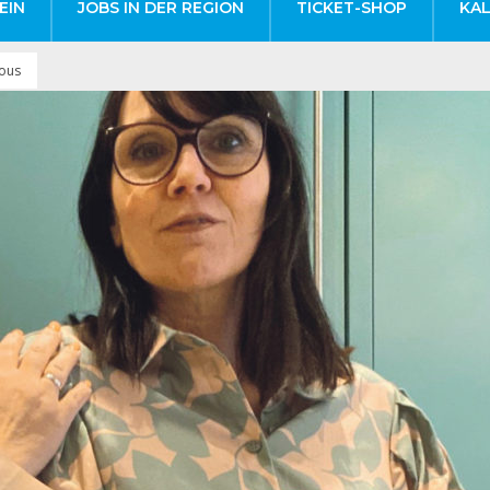
EIN
JOBS IN DER REGION
TICKET-SHOP
KA
ous