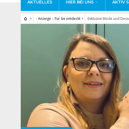
AKTUELLES
HIER BEI UNS
AKTIV S
- Anzeige -
,
Für Sie entdeckt
Exklusive Mode und Dess