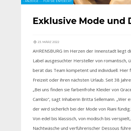
- ANZEIGE -
•
FÜR SIE ENTDECKT
Exklusive Mode und 
23. MÄRZ 2022
AHRENSBURG Im Herzen der Innenstadt liegt di
Label ausgesuchter Hersteller von romantisch, üb
berät das Team kompetent und individuell. Hier f
Freizeit oder ihren nächsten Urlaub. Seit 38 Ja
„Bei uns finden sie farbenfrohe Kleider von Gr
Cambio“, sagt Inhaberin Britta Sellemann. „Wer 
der wird sicherlich bei der Mode von Riani fündig.
Von edel bis klassisch, von modisch bis verspiel
Nachtwäsche und verführerischer Dessous führend