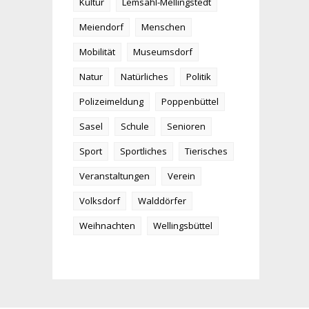
Kultur
Lemsahl-Mellingstedt
Meiendorf
Menschen
Mobilität
Museumsdorf
Natur
Natürliches
Politik
Polizeimeldung
Poppenbüttel
Sasel
Schule
Senioren
Sport
Sportliches
Tierisches
Veranstaltungen
Verein
Volksdorf
Walddörfer
Weihnachten
Wellingsbüttel