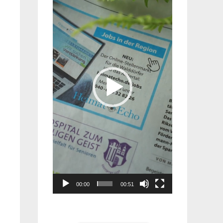
Player
00:00
00:51