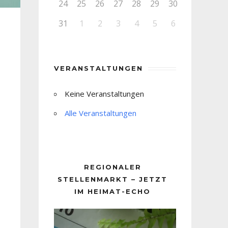
24
25
26
27
28
29
30
31
1
2
3
4
5
6
VERANSTALTUNGEN
Keine Veranstaltungen
Alle Veranstaltungen
REGIONALER
STELLENMARKT – JETZT
IM HEIMAT-ECHO
Video-