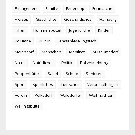
Engagement
Familie
Ferientipp
Formsache
Freizeit
Geschichte
Geschäftliches
Hamburg
Hilfen
Hummelsbüttel
Jugendliche
Kinder
Kolumne
Kultur
Lemsahl-Mellingstedt
Meiendorf
Menschen
Mobilität
Museumsdorf
Natur
Natürliches
Politik
Polizeimeldung
Poppenbüttel
Sasel
Schule
Senioren
Sport
Sportliches
Tierisches
Veranstaltungen
Verein
Volksdorf
Walddörfer
Weihnachten
Wellingsbüttel