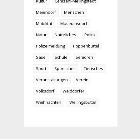
Kultur
Lemsahl-Mellingstedt
Meiendorf
Menschen
Mobilität
Museumsdorf
Natur
Natürliches
Politik
Polizeimeldung
Poppenbüttel
Sasel
Schule
Senioren
Sport
Sportliches
Tierisches
Veranstaltungen
Verein
Volksdorf
Walddörfer
Weihnachten
Wellingsbüttel