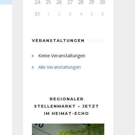
24
25
26
27
28
29
30
31
1
2
3
4
5
6
VERANSTALTUNGEN
Keine Veranstaltungen
Alle Veranstaltungen
REGIONALER
STELLENMARKT – JETZT
IM HEIMAT-ECHO
Video-