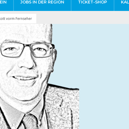
EIN
JOBS IN DER REGION
TICKET-SHOP
KA
kott vorm Fernseher