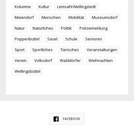
Kolumne
Kultur
Lemsahl-Mellingstedt
Meiendorf
Menschen
Mobilität
Museumsdorf
Natur
Natürliches
Politik
Polizeimeldung
Poppenbüttel
Sasel
Schule
Senioren
Sport
Sportliches
Tierisches
Veranstaltungen
Verein
Volksdorf
Walddörfer
Weihnachten
Wellingsbüttel
FACEBOOK