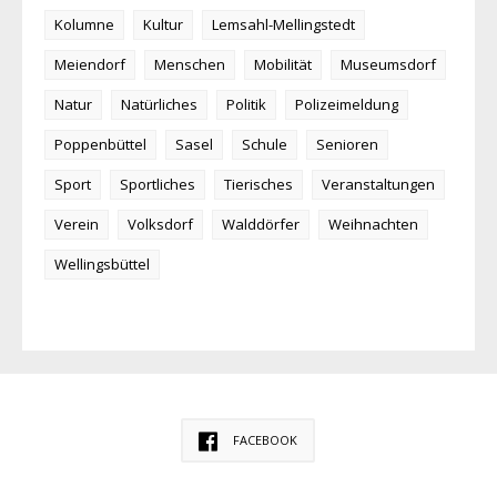
Kolumne
Kultur
Lemsahl-Mellingstedt
Meiendorf
Menschen
Mobilität
Museumsdorf
Natur
Natürliches
Politik
Polizeimeldung
Poppenbüttel
Sasel
Schule
Senioren
Sport
Sportliches
Tierisches
Veranstaltungen
Verein
Volksdorf
Walddörfer
Weihnachten
Wellingsbüttel
FACEBOOK