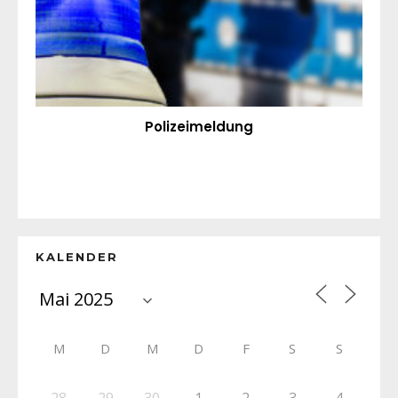
Polizeimeldung
KALENDER
M
D
M
D
F
S
S
28
29
30
1
2
3
4