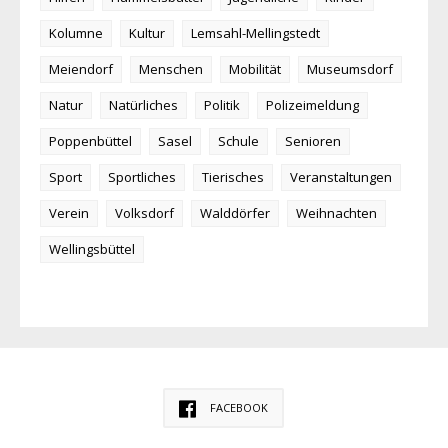
Kolumne
Kultur
Lemsahl-Mellingstedt
Meiendorf
Menschen
Mobilität
Museumsdorf
Natur
Natürliches
Politik
Polizeimeldung
Poppenbüttel
Sasel
Schule
Senioren
Sport
Sportliches
Tierisches
Veranstaltungen
Verein
Volksdorf
Walddörfer
Weihnachten
Wellingsbüttel
FACEBOOK