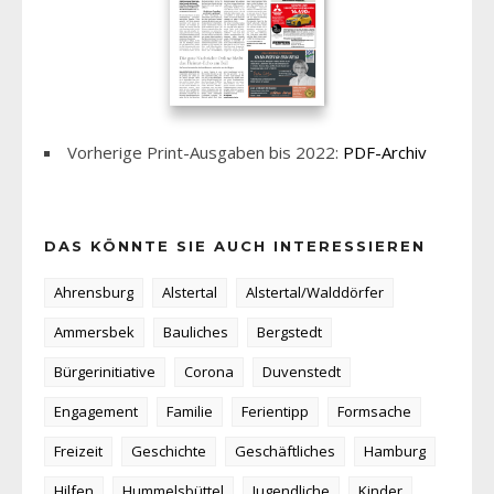
Vorherige Print-Ausgaben bis 2022:
PDF-Archiv
DAS KÖNNTE SIE AUCH INTERESSIEREN
Ahrensburg
Alstertal
Alstertal/Walddörfer
Ammersbek
Bauliches
Bergstedt
Bürgerinitiative
Corona
Duvenstedt
Engagement
Familie
Ferientipp
Formsache
Freizeit
Geschichte
Geschäftliches
Hamburg
Hilfen
Hummelsbüttel
Jugendliche
Kinder