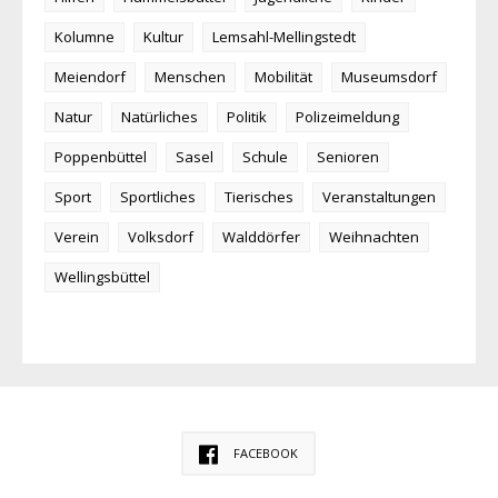
Kolumne
Kultur
Lemsahl-Mellingstedt
Meiendorf
Menschen
Mobilität
Museumsdorf
Natur
Natürliches
Politik
Polizeimeldung
Poppenbüttel
Sasel
Schule
Senioren
Sport
Sportliches
Tierisches
Veranstaltungen
Verein
Volksdorf
Walddörfer
Weihnachten
Wellingsbüttel
FACEBOOK