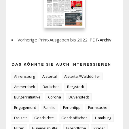
Vorherige Print-Ausgaben bis 2022:
PDF-Archiv
DAS KÖNNTE SIE AUCH INTERESSIEREN
Ahrensburg
Alstertal
Alstertal/Walddörfer
Ammersbek
Bauliches
Bergstedt
Bürgerinitiative
Corona
Duvenstedt
Engagement
Familie
Ferientipp
Formsache
Freizeit
Geschichte
Geschäftliches
Hamburg
Hilfen
Hummelsbüttel
Jugendliche
Kinder