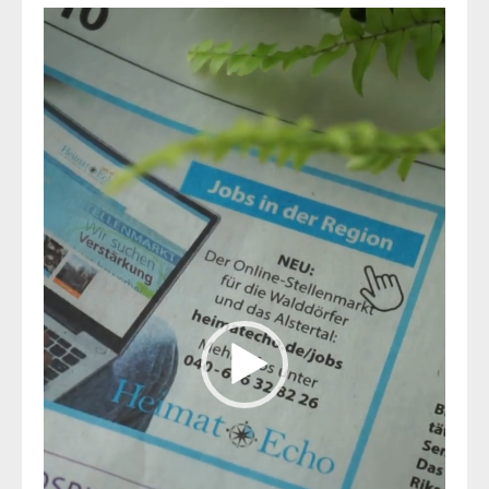
Video-
Player