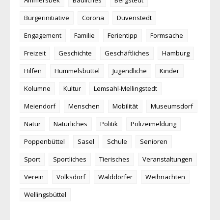
Ammersbek
Bauliches
Bergstedt
Bürgerinitiative
Corona
Duvenstedt
Engagement
Familie
Ferientipp
Formsache
Freizeit
Geschichte
Geschäftliches
Hamburg
Hilfen
Hummelsbüttel
Jugendliche
Kinder
Kolumne
Kultur
Lemsahl-Mellingstedt
Meiendorf
Menschen
Mobilität
Museumsdorf
Natur
Natürliches
Politik
Polizeimeldung
Poppenbüttel
Sasel
Schule
Senioren
Sport
Sportliches
Tierisches
Veranstaltungen
Verein
Volksdorf
Walddörfer
Weihnachten
Wellingsbüttel