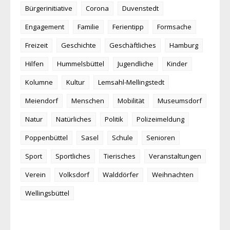
Bürgerinitiative
Corona
Duvenstedt
Engagement
Familie
Ferientipp
Formsache
Freizeit
Geschichte
Geschäftliches
Hamburg
Hilfen
Hummelsbüttel
Jugendliche
Kinder
Kolumne
Kultur
Lemsahl-Mellingstedt
Meiendorf
Menschen
Mobilität
Museumsdorf
Natur
Natürliches
Politik
Polizeimeldung
Poppenbüttel
Sasel
Schule
Senioren
Sport
Sportliches
Tierisches
Veranstaltungen
Verein
Volksdorf
Walddörfer
Weihnachten
Wellingsbüttel