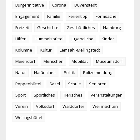
Bürgerinitiative
Corona
Duvenstedt
Engagement
Familie
Ferientipp
Formsache
Freizeit
Geschichte
Geschäftliches
Hamburg
Hilfen
Hummelsbüttel
Jugendliche
Kinder
Kolumne
Kultur
Lemsahl-Mellingstedt
Meiendorf
Menschen
Mobilität
Museumsdorf
Natur
Natürliches
Politik
Polizeimeldung
Poppenbüttel
Sasel
Schule
Senioren
Sport
Sportliches
Tierisches
Veranstaltungen
Verein
Volksdorf
Walddörfer
Weihnachten
Wellingsbüttel