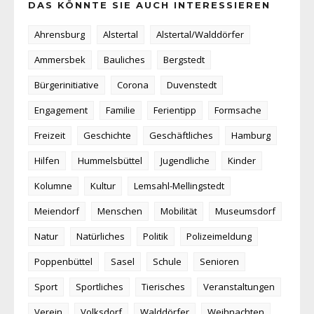
DAS KÖNNTE SIE AUCH INTERESSIEREN
Ahrensburg
Alstertal
Alstertal/Walddörfer
Ammersbek
Bauliches
Bergstedt
Bürgerinitiative
Corona
Duvenstedt
Engagement
Familie
Ferientipp
Formsache
Freizeit
Geschichte
Geschäftliches
Hamburg
Hilfen
Hummelsbüttel
Jugendliche
Kinder
Kolumne
Kultur
Lemsahl-Mellingstedt
Meiendorf
Menschen
Mobilität
Museumsdorf
Natur
Natürliches
Politik
Polizeimeldung
Poppenbüttel
Sasel
Schule
Senioren
Sport
Sportliches
Tierisches
Veranstaltungen
Verein
Volksdorf
Walddörfer
Weihnachten