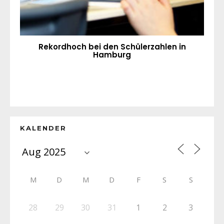
Rekordhoch bei den Schülerzahlen in
Hamburg
KALENDER
M
D
M
D
F
S
S
28
29
30
31
1
2
3