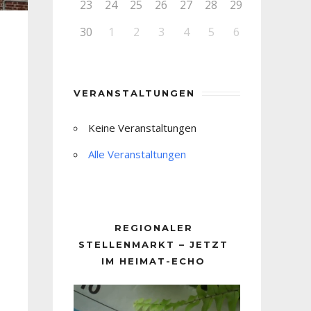
23
24
25
26
27
28
29
30
1
2
3
4
5
6
VERANSTALTUNGEN
Keine Veranstaltungen
Alle Veranstaltungen
REGIONALER
STELLENMARKT – JETZT
IM HEIMAT-ECHO
Video-