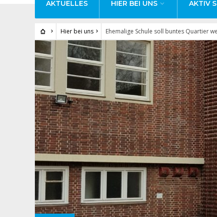
AKTUELLES
HIER BEI UNS
AKTIV S
Hier bei uns
Ehemalige Schule soll buntes Quartier w