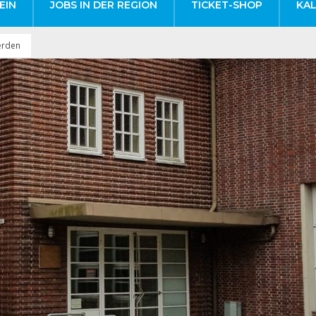
EIN
JOBS IN DER REGION
TICKET-SHOP
KA
erden