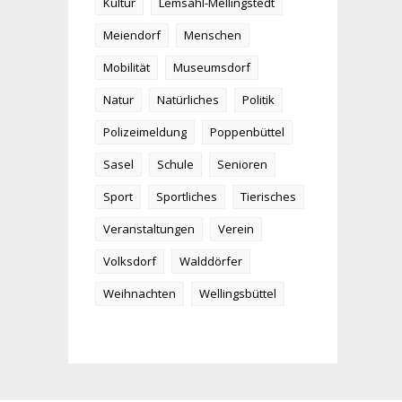
Kultur
Lemsahl-Mellingstedt
Meiendorf
Menschen
Mobilität
Museumsdorf
Natur
Natürliches
Politik
Polizeimeldung
Poppenbüttel
Sasel
Schule
Senioren
Sport
Sportliches
Tierisches
Veranstaltungen
Verein
Volksdorf
Walddörfer
Weihnachten
Wellingsbüttel