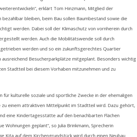
eiterentwickeln“, erklärt Tom Hinzmann, Mitglied der
 bezahlbar bleiben, beim Bau sollen Baumbestand sowie die
htigt werden. Dabei soll der Klimaschutz von vornherein durch
rgestellt werden. Auch die Mobilitätswende soll durch
getrieben werden und so ein zukunftsgerechtes Quartier
 ausreichend Besucherparkplätze mitgeplant. Besonders wichtig
zen Stadtteil bei diesem Vorhaben mitzunehmen und zu
 für kulturelle soziale und sportliche Zwecke in der ehemaligen
zu einem attraktiven Mittelpunkt im Stadtteil wird. Dazu gehört,
und eine Kindertagesstätte auf den benachbarten Flächen
ue Wohnungen geplant“, so Julia Brinkmann, Sprecherin
e Kita auf dem Kirchengrundstück wird durch einen Neubau