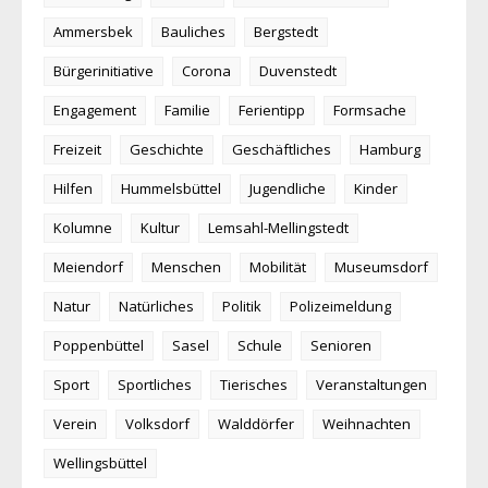
Ammersbek
Bauliches
Bergstedt
Bürgerinitiative
Corona
Duvenstedt
Engagement
Familie
Ferientipp
Formsache
Freizeit
Geschichte
Geschäftliches
Hamburg
Hilfen
Hummelsbüttel
Jugendliche
Kinder
Kolumne
Kultur
Lemsahl-Mellingstedt
Meiendorf
Menschen
Mobilität
Museumsdorf
Natur
Natürliches
Politik
Polizeimeldung
Poppenbüttel
Sasel
Schule
Senioren
Sport
Sportliches
Tierisches
Veranstaltungen
Verein
Volksdorf
Walddörfer
Weihnachten
Wellingsbüttel