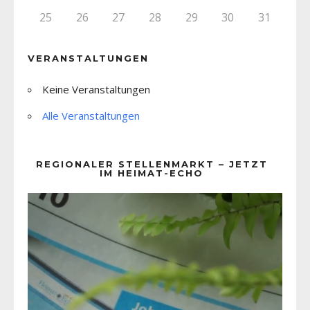
25
26
27
28
29
30
31
VERANSTALTUNGEN
Keine Veranstaltungen
Alle Veranstaltungen
REGIONALER STELLENMARKT – JETZT
IM HEIMAT-ECHO
Video-
Player