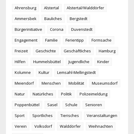
Ahrensburg
Alstertal
Alstertal/Walddörfer
Ammersbek
Bauliches
Bergstedt
Bürgerinitiative
Corona
Duvenstedt
Engagement
Familie
Ferientipp
Formsache
Freizeit
Geschichte
Geschäftliches
Hamburg
Hilfen
Hummelsbüttel
Jugendliche
Kinder
Kolumne
Kultur
Lemsahl-Mellingstedt
Meiendorf
Menschen
Mobilität
Museumsdorf
Natur
Natürliches
Politik
Polizeimeldung
Poppenbüttel
Sasel
Schule
Senioren
Sport
Sportliches
Tierisches
Veranstaltungen
Verein
Volksdorf
Walddörfer
Weihnachten