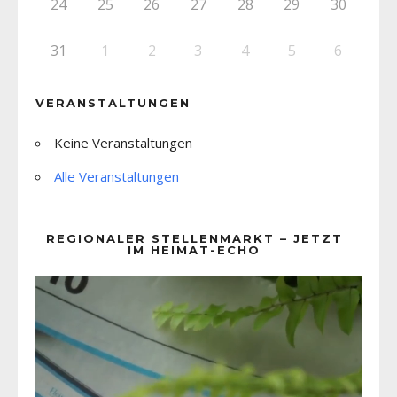
24
25
26
27
28
29
30
31
1
2
3
4
5
6
VERANSTALTUNGEN
Keine Veranstaltungen
Alle Veranstaltungen
REGIONALER STELLENMARKT – JETZT
IM HEIMAT-ECHO
Video-
Player