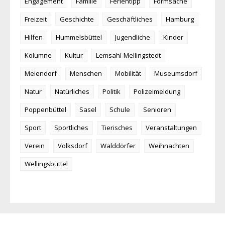
Engagement
Familie
Ferientipp
Formsache
Freizeit
Geschichte
Geschäftliches
Hamburg
Hilfen
Hummelsbüttel
Jugendliche
Kinder
Kolumne
Kultur
Lemsahl-Mellingstedt
Meiendorf
Menschen
Mobilität
Museumsdorf
Natur
Natürliches
Politik
Polizeimeldung
Poppenbüttel
Sasel
Schule
Senioren
Sport
Sportliches
Tierisches
Veranstaltungen
Verein
Volksdorf
Walddörfer
Weihnachten
Wellingsbüttel