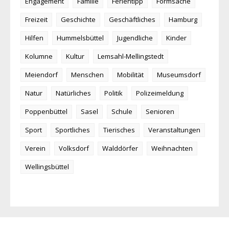
Engagement
Familie
Ferientipp
Formsache
Freizeit
Geschichte
Geschäftliches
Hamburg
Hilfen
Hummelsbüttel
Jugendliche
Kinder
Kolumne
Kultur
Lemsahl-Mellingstedt
Meiendorf
Menschen
Mobilität
Museumsdorf
Natur
Natürliches
Politik
Polizeimeldung
Poppenbüttel
Sasel
Schule
Senioren
Sport
Sportliches
Tierisches
Veranstaltungen
Verein
Volksdorf
Walddörfer
Weihnachten
Wellingsbüttel