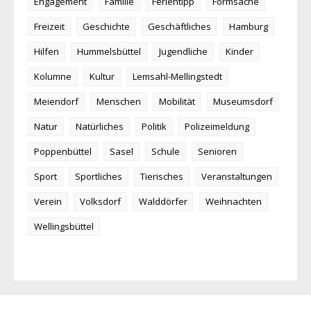
Engagement
Familie
Ferientipp
Formsache
Freizeit
Geschichte
Geschäftliches
Hamburg
Hilfen
Hummelsbüttel
Jugendliche
Kinder
Kolumne
Kultur
Lemsahl-Mellingstedt
Meiendorf
Menschen
Mobilität
Museumsdorf
Natur
Natürliches
Politik
Polizeimeldung
Poppenbüttel
Sasel
Schule
Senioren
Sport
Sportliches
Tierisches
Veranstaltungen
Verein
Volksdorf
Walddörfer
Weihnachten
Wellingsbüttel