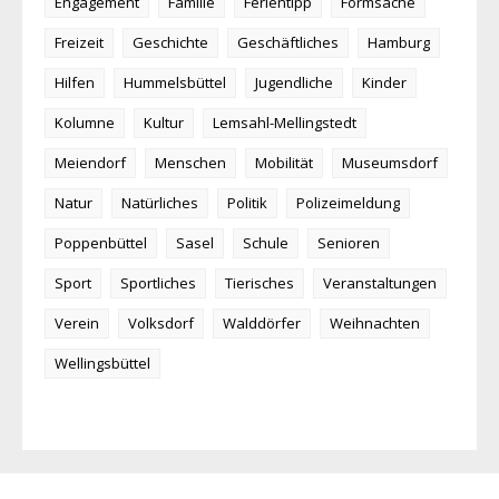
Engagement
Familie
Ferientipp
Formsache
Freizeit
Geschichte
Geschäftliches
Hamburg
Hilfen
Hummelsbüttel
Jugendliche
Kinder
Kolumne
Kultur
Lemsahl-Mellingstedt
Meiendorf
Menschen
Mobilität
Museumsdorf
Natur
Natürliches
Politik
Polizeimeldung
Poppenbüttel
Sasel
Schule
Senioren
Sport
Sportliches
Tierisches
Veranstaltungen
Verein
Volksdorf
Walddörfer
Weihnachten
Wellingsbüttel