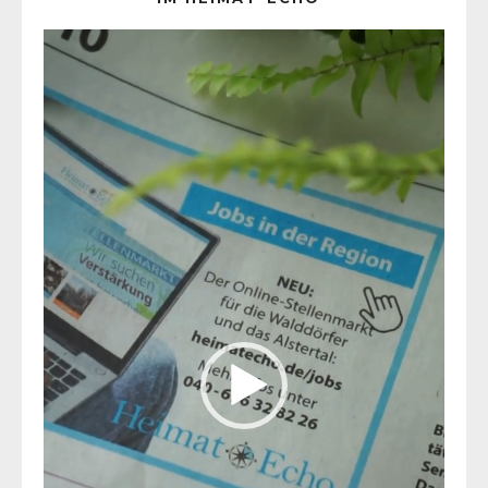
Video-
Player