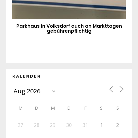
Parkhaus in Volksdorf auch an Markttagen
gebührenpflichtig
KALENDER
M
D
M
D
F
S
S
27
28
29
30
31
1
2