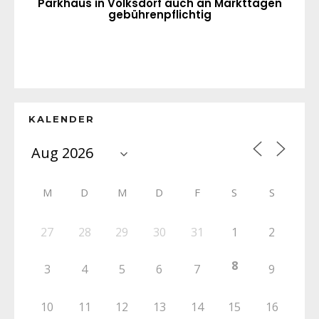
Parkhaus in Volksdorf auch an Markttagen
gebührenpflichtig
KALENDER
M
D
M
D
F
S
S
27
28
29
30
31
1
2
8
3
4
5
6
7
9
10
11
12
13
14
15
16