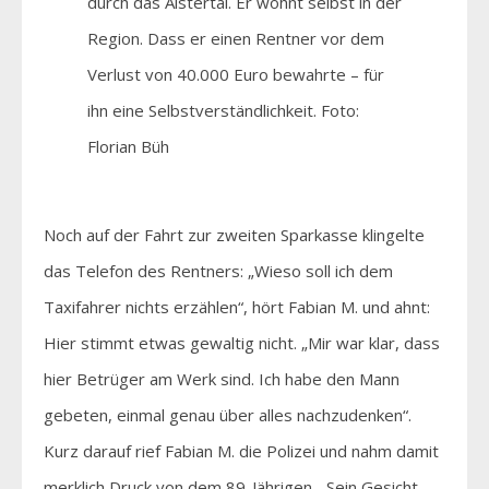
durch das Alstertal. Er wohnt selbst in der
Region. Dass er einen Rentner vor dem
Verlust von 40.000 Euro bewahrte – für
ihn eine Selbstverständlichkeit. Foto:
Florian Büh
Noch auf der Fahrt zur zweiten Sparkasse klingelte
das Telefon des Rentners: „Wieso soll ich dem
Taxifahrer nichts erzählen“, hört Fabian M. und ahnt:
Hier stimmt etwas gewaltig nicht. „Mir war klar, dass
hier Betrüger am Werk sind. Ich habe den Mann
gebeten, einmal genau über alles nachzudenken“.
Kurz darauf rief Fabian M. die Polizei und nahm damit
merklich Druck von dem 89-Jährigen. „Sein Gesicht