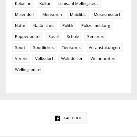
Kolumne
Kultur
Lemsahl-Mellingstedt
Meiendorf
Menschen
Mobilität
Museumsdorf
Natur
Natürliches
Politik
Polizeimeldung
Poppenbüttel
Sasel
Schule
Senioren
Sport
Sportliches
Tierisches
Veranstaltungen
Verein
Volksdorf
Walddörfer
Weihnachten
Wellingsbüttel
FACEBOOK