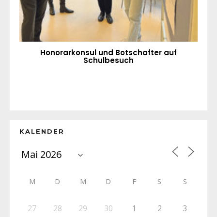
Honorarkonsul und Botschafter auf
Schulbesuch
KALENDER
M
D
M
D
F
S
S
27
28
29
30
1
2
3