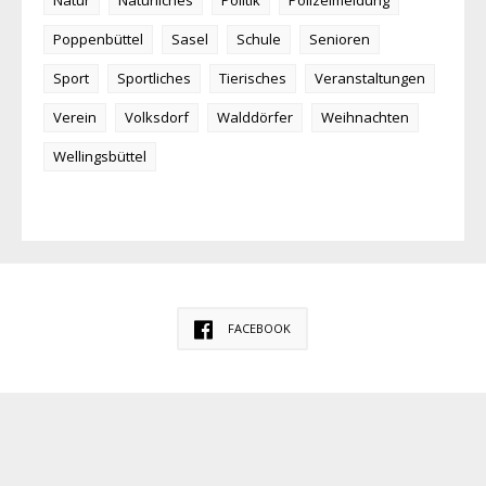
Natur
Natürliches
Politik
Polizeimeldung
Poppenbüttel
Sasel
Schule
Senioren
Sport
Sportliches
Tierisches
Veranstaltungen
Verein
Volksdorf
Walddörfer
Weihnachten
Wellingsbüttel
FACEBOOK