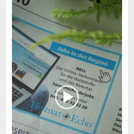
Video-
Player