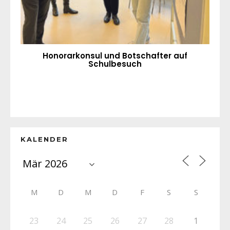
Honorarkonsul und Botschafter auf
Schulbesuch
KALENDER
M
D
M
D
F
S
S
23
24
25
26
27
28
1