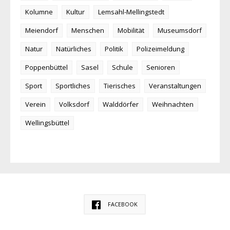
Kolumne
Kultur
Lemsahl-Mellingstedt
Meiendorf
Menschen
Mobilität
Museumsdorf
Natur
Natürliches
Politik
Polizeimeldung
Poppenbüttel
Sasel
Schule
Senioren
Sport
Sportliches
Tierisches
Veranstaltungen
Verein
Volksdorf
Walddörfer
Weihnachten
Wellingsbüttel
FACEBOOK