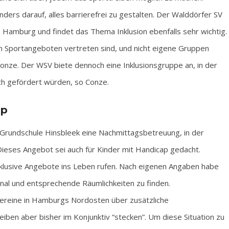
rs darauf, alles barrierefrei zu gestalten. Der Walddörfer SV
cs Hamburg und findet das Thema Inklusion ebenfalls sehr wichtig.
len Sportangeboten vertreten sind, und nicht eigene Gruppen
onze. Der WSV biete dennoch eine Inklusionsgruppe an, in der
ch gefördert würden, so Conze.
ap
 Grundschule Hinsbleek eine Nachmittagsbetreuung, in der
Dieses Angebot sei auch für Kinder mit Handicap gedacht.
klusive Angebote ins Leben rufen. Nach eigenen Angaben habe
onal und entsprechende Räumlichkeiten zu finden.
vereine in Hamburgs Nordosten über zusätzliche
iben aber bisher im Konjunktiv “stecken”. Um diese Situation zu