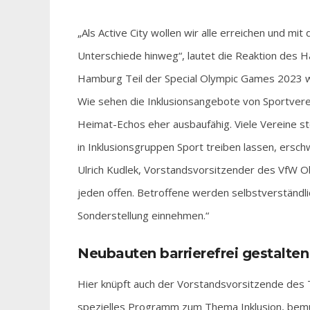
„Als Active City wollen wir alle erreichen und m
Unterschiede hinweg“, lautet die Reaktion des 
Hamburg Teil der Special Olympic Games 2023 w
Wie sehen die Inklusionsangebote von Sportver
Heimat-Echos eher ausbaufähig. Viele Vereine s
in Inklusionsgruppen Sport treiben lassen, ersch
Ulrich Kudlek, Vorstandsvorsitzender des VfW Ob
jeden offen. Betroffene werden selbstverständl
Sonderstellung einnehmen.“
Neubauten barrierefrei gestalten
Hier knüpft auch der Vorstandsvorsitzende des 
spezielles Programm zum Thema Inklusion, bemü