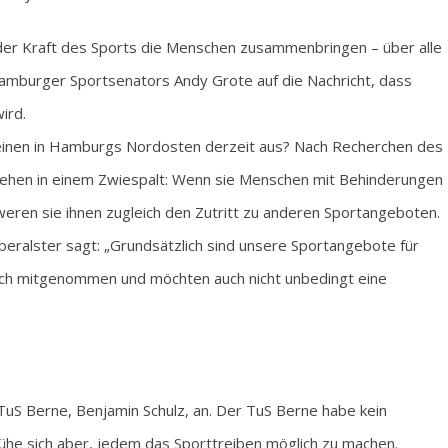
it der Kraft des Sports die Menschen zusammenbringen – über alle
Hamburger Sportsenators Andy Grote auf die Nachricht, dass
ird.
einen in Hamburgs Nordosten derzeit aus? Nach Recherchen des
tehen in einem Zwiespalt: Wenn sie Menschen mit Behinderungen
weren sie ihnen zugleich den Zutritt zu anderen Sportangeboten.
eralster sagt: „Grundsätzlich sind unsere Sportangebote für
ich mitgenommen und möchten auch nicht unbedingt eine
TuS Berne, Benjamin Schulz, an. Der TuS Berne habe kein
he sich aber, jedem das Sporttreiben möglich zu machen.