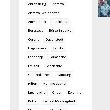
Ahrensburg
Alstertal
Alstertal/Walddörfer
Ammersbek
Bauliches
Bergstedt
Bürgerinitiative
Corona
Duvenstedt
Engagement
Familie
Ferientipp
Formsache
Freizeit
Geschichte
Geschäftliches
Hamburg
Hilfen
Hummelsbüttel
Jugendliche
Kinder
Kolumne
Kultur
Lemsahl-Mellingstedt