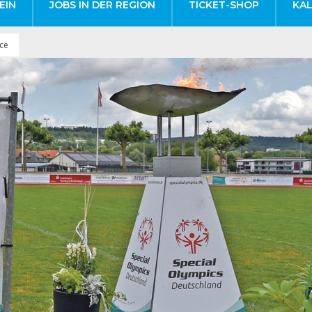
EIN
JOBS IN DER REGION
TICKET-SHOP
KA
ce