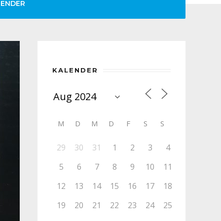
LENDER
KALENDER
M
D
M
D
F
S
S
29
30
31
1
2
3
4
5
6
7
8
9
10
11
12
13
14
15
16
17
18
19
20
21
22
23
24
25