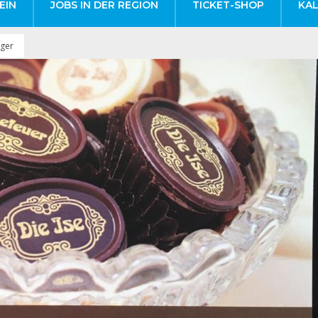
EIN
JOBS IN DER REGION
TICKET-SHOP
KA
lger