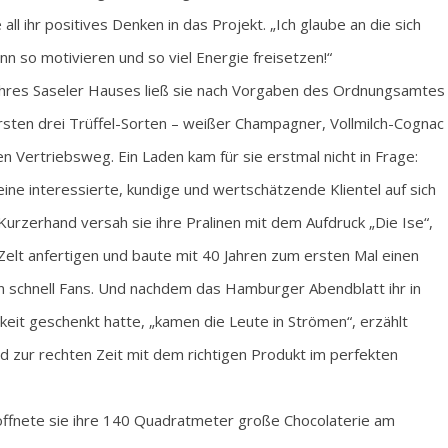
all ihr positives Denken in das Projekt. „Ich glaube an die sich
n so motivieren und so viel Energie freisetzen!“
ihres Saseler Hauses ließ sie nach Vorgaben des Ordnungsamtes
ersten drei Trüffel-Sorten – weißer Champagner, Vollmilch-Cognac
 Vertriebsweg. Ein Laden kam für sie erstmal nicht in Frage:
 eine interessierte, kundige und wertschätzende Klientel auf sich
rzerhand versah sie ihre Pralinen mit dem Aufdruck „Die Ise“,
-Zelt anfertigen und baute mit 40 Jahren zum ersten Mal einen
den schnell Fans. Und nachdem das Hamburger Abendblatt ihr in
it geschenkt hatte, „kamen die Leute in Strömen“, erzählt
 und zur rechten Zeit mit dem richtigen Produkt im perfekten
öffnete sie ihre 140 Quadratmeter große Chocolaterie am