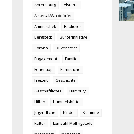
Ahrensburg
Alstertal
Alstertal/Walddörfer
Ammersbek
Bauliches
Bergstedt
Bürgerinitiative
Corona
Duvenstedt
Engagement
Familie
Ferientipp
Formsache
Freizeit
Geschichte
Geschäftliches
Hamburg
Hilfen
Hummelsbüttel
Jugendliche
Kinder
Kolumne
Kultur
Lemsahl-Mellingstedt