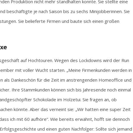
den Produktion nicht mehr standhalten konnte. Sie stellte eine
nd beschäftigte je nach Saison bis zu sechs Minijobberinnen. Sie
tungen. Sie belieferte Firmen und baute sich einen großen
uxe
htsgeschäft auf Hochtouren. Wegen des Lockdowns wird der Run
ember mit voller Wucht starten. „Meine Firmenkunden werden in
en als Dankeschön für die Zeit im anstrengenden Homeoffice und
h sicher. Ihre Stammkunden können sich bis Jahresende noch einmal
handgeschöpfter Schokolade im Holzetui. Sie fragen an, ob
machen könnte. Aber das verneint sie: „Wir hatten eine super Zeit
ass ich mit 60 aufhöre“. Wie bereits erwähnt, hofft sie dennoch
Erfolgsgeschichte und einen guten Nachfolger: Sollte sich jemand