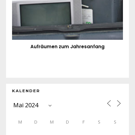
Aufräumen zum Jahresanfang
KALENDER
M
D
M
D
F
S
S