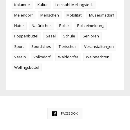
Kolumne
Kultur
Lemsahl-Mellingstedt
Meiendorf
Menschen
Mobilität
Museumsdorf
Natur
Natürliches
Politik
Polizeimeldung
Poppenbüttel
Sasel
Schule
Senioren
Sport
Sportliches
Tierisches
Veranstaltungen
Verein
Volksdorf
Walddörfer
Weihnachten
Wellingsbüttel
FACEBOOK