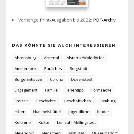
Vorherige Print-Ausgaben bis 2022:
PDF-Archiv
DAS KÖNNTE SIE AUCH INTERESSIEREN
Ahrensburg
Alstertal
Alstertal/Walddörfer
Ammersbek
Bauliches
Bergstedt
Bürgerinitiative
Corona
Duvenstedt
Engagement
Familie
Ferientipp
Formsache
Freizeit
Geschichte
Geschäftliches
Hamburg
Hilfen
Hummelsbüttel
Jugendliche
Kinder
Kolumne
Kultur
Lemsahl-Mellingstedt
Meiendorf
Menschen
Mobilität
Museumsdorf