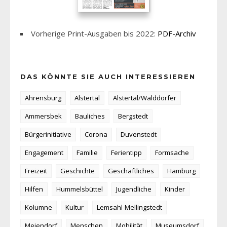
Vorherige Print-Ausgaben bis 2022:
PDF-Archiv
DAS KÖNNTE SIE AUCH INTERESSIEREN
Ahrensburg
Alstertal
Alstertal/Walddörfer
Ammersbek
Bauliches
Bergstedt
Bürgerinitiative
Corona
Duvenstedt
Engagement
Familie
Ferientipp
Formsache
Freizeit
Geschichte
Geschäftliches
Hamburg
Hilfen
Hummelsbüttel
Jugendliche
Kinder
Kolumne
Kultur
Lemsahl-Mellingstedt
Meiendorf
Menschen
Mobilität
Museumsdorf