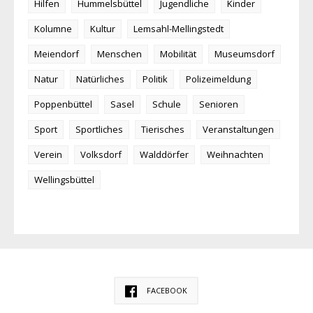
Hilfen
Hummelsbüttel
Jugendliche
Kinder
Kolumne
Kultur
Lemsahl-Mellingstedt
Meiendorf
Menschen
Mobilität
Museumsdorf
Natur
Natürliches
Politik
Polizeimeldung
Poppenbüttel
Sasel
Schule
Senioren
Sport
Sportliches
Tierisches
Veranstaltungen
Verein
Volksdorf
Walddörfer
Weihnachten
Wellingsbüttel
FACEBOOK