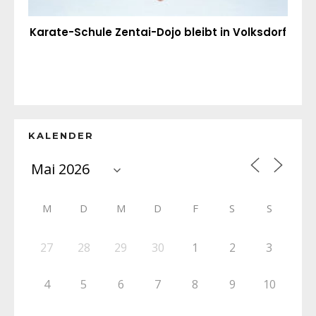
Karate-Schule Zentai-Dojo bleibt in Volksdorf
KALENDER
M
D
M
D
F
S
S
27
28
29
30
1
2
3
4
5
6
7
8
9
10