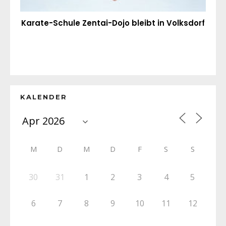
Karate-Schule Zentai-Dojo bleibt in Volksdorf
KALENDER
M
D
M
D
F
S
S
30
31
1
2
3
4
5
6
7
8
9
10
11
12