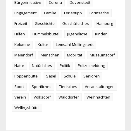
Bürgerinitiative
Corona
Duvenstedt
Engagement
Familie
Ferientipp
Formsache
Freizeit
Geschichte
Geschäftliches
Hamburg
Hilfen
Hummelsbüttel
Jugendliche
Kinder
Kolumne
Kultur
Lemsahl-Mellingstedt
Meiendorf
Menschen
Mobilität
Museumsdorf
Natur
Natürliches
Politik
Polizeimeldung
Poppenbüttel
Sasel
Schule
Senioren
Sport
Sportliches
Tierisches
Veranstaltungen
Verein
Volksdorf
Walddörfer
Weihnachten
Wellingsbüttel