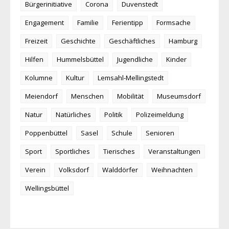
Bürgerinitiative
Corona
Duvenstedt
Engagement
Familie
Ferientipp
Formsache
Freizeit
Geschichte
Geschäftliches
Hamburg
Hilfen
Hummelsbüttel
Jugendliche
Kinder
Kolumne
Kultur
Lemsahl-Mellingstedt
Meiendorf
Menschen
Mobilität
Museumsdorf
Natur
Natürliches
Politik
Polizeimeldung
Poppenbüttel
Sasel
Schule
Senioren
Sport
Sportliches
Tierisches
Veranstaltungen
Verein
Volksdorf
Walddörfer
Weihnachten
Wellingsbüttel