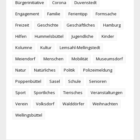
Bürgerinitiative
Corona
Duvenstedt
Engagement
Familie
Ferientipp
Formsache
Freizeit
Geschichte
Geschäftliches
Hamburg
Hilfen
Hummelsbüttel
Jugendliche
Kinder
Kolumne
Kultur
Lemsahl-Mellingstedt
Meiendorf
Menschen
Mobilität
Museumsdorf
Natur
Natürliches
Politik
Polizeimeldung
Poppenbüttel
Sasel
Schule
Senioren
Sport
Sportliches
Tierisches
Veranstaltungen
Verein
Volksdorf
Walddörfer
Weihnachten
Wellingsbüttel