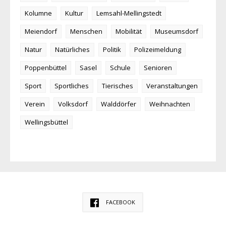
Kolumne
Kultur
Lemsahl-Mellingstedt
Meiendorf
Menschen
Mobilität
Museumsdorf
Natur
Natürliches
Politik
Polizeimeldung
Poppenbüttel
Sasel
Schule
Senioren
Sport
Sportliches
Tierisches
Veranstaltungen
Verein
Volksdorf
Walddörfer
Weihnachten
Wellingsbüttel
FACEBOOK