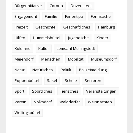
Bürgerinitiative
Corona
Duvenstedt
Engagement
Familie
Ferientipp
Formsache
Freizeit
Geschichte
Geschäftliches
Hamburg
Hilfen
Hummelsbüttel
Jugendliche
Kinder
Kolumne
Kultur
Lemsahl-Mellingstedt
Meiendorf
Menschen
Mobilität
Museumsdorf
Natur
Natürliches
Politik
Polizeimeldung
Poppenbüttel
Sasel
Schule
Senioren
Sport
Sportliches
Tierisches
Veranstaltungen
Verein
Volksdorf
Walddörfer
Weihnachten
Wellingsbüttel