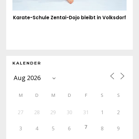
Karate-Schule Zentai-Dojo bleibt in Volksdorf
KALENDER
M
D
M
D
F
S
S
27
28
29
30
31
1
2
7
3
4
5
6
8
9